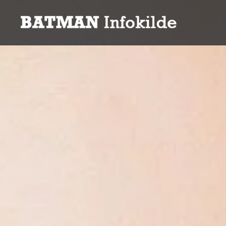
Gå
til
Batman infokilde
innhold