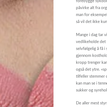
forebygge sykdom
påvirke alt fra or
man for eksempel 
så vil det ikke ku
Mange i dag tar v
vedlikeholde det y
selvfølgelig å få 
gjennom kostholde
kropp trenger kan
også det ytre. «s
tilfeller stemmer 
kan man se i tenn
sukker og syrehol
De aller mest sty