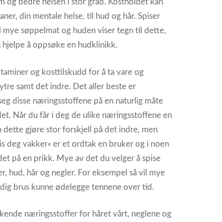
 og bedre helsen i stor grad. Kostholdet kan
ganer, din mentale helse, til hud og hår. Spiser
mye søppelmat og huden viser tegn til dette,
n hjelpe å oppsøke en hudklinikk.
itaminer og kosttilskudd for å ta vare og
tre samt det indre. Det aller beste er
i seg disse næringsstoffene på en naturlig måte
t. Når du får i deg de ulike næringsstoffene en
 dette gjøre stor forskjell på det indre, men
pis deg vakker« er et ordtak en bruker og i noen
det på en prikk. Mye av det du velger å spise
er, hud, hår og negler. For eksempel så vil mye
dig brus kunne ødelegge tennene over tid.
rkende næringsstoffer for håret vårt, neglene og