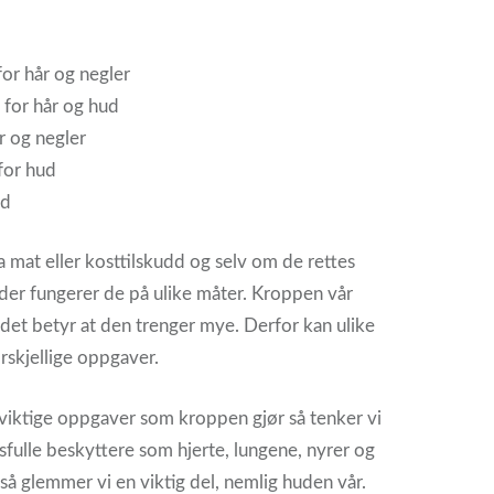
for hår og negler
) for hår og hud
r og negler
for hud
ud
a mat eller kosttilskudd og selv om de rettes
r fungerer de på ulike måter. Kroppen vår
det betyr at den trenger mye. Derfor kan ulike
rskjellige oppgaver.
s viktige oppgaver som kroppen gjør så tenker vi
sfulle beskyttere som hjerte, lungene, nyrer og
så glemmer vi en viktig del, nemlig huden vår.