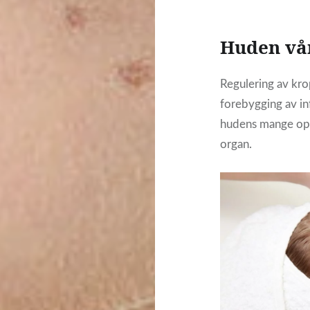
Huden vå
Regulering av kr
forebygging av in
hudens mange opp
organ.