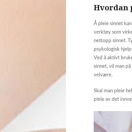
Hvordan p
Å pleie sinnet ka
verktøy som virke
nettopp sinnet. T
psykologisk hjelp 
Ved å aktivt bruk
sinnet, vil man på
velvære.
Skal man pleie he
pleie av det innv