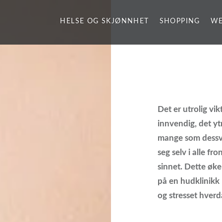
HELSE OG SKJØNNHET
SHOPPING
WE
Det er utrolig vik
innvendig, det ytr
mange som dessver
seg selv i alle f
sinnet. Dette øke
på en hudklinikk 
og stresset hverd