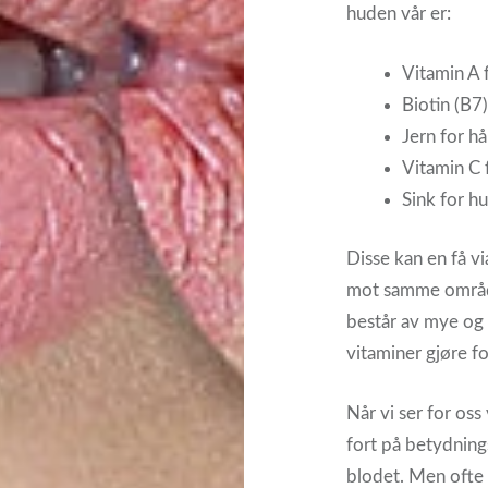
huden vår er:
Vitamin A 
Biotin (B7
Jern for hå
Vitamin C 
Sink for h
Disse kan en få vi
mot samme område
består av mye og 
vitaminer gjøre fo
Når vi ser for os
fort på betydning
blodet. Men ofte 