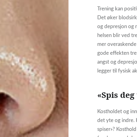
Trening kan positi
Det øker blodsirk
og depresjon og m
helsen blir ved t
mer overaskende 
gode effekten tre
angst og depresjon 
legger til fysisk a
«Spis deg
Kostholdet og inn
det yte og indre.
spiser»? Kosthold