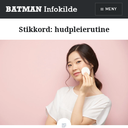
Gå
MENY
til
innhold
Batman infokilde
Stikkord:
hudpleierutine