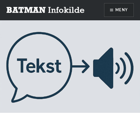
Gå
MENY
til
innhold
Batman infokilde